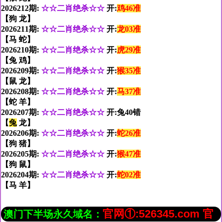
2026212期:
☆☆二肖绝杀☆☆
开:
鸡46准
【狗 龙】
2026211期:
☆☆二肖绝杀☆☆
开:
龙03准
【马 蛇】
2026210期:
☆☆二肖绝杀☆☆
开:
虎29准
【兔 鸡】
2026209期:
☆☆二肖绝杀☆☆
开:
猴35准
【鼠 龙】
2026208期:
☆☆二肖绝杀☆☆
开:
马37准
【蛇 羊】
2026207期:
☆☆二肖绝杀☆☆
开:兔40错
【
兔
龙】
2026206期:
☆☆二肖绝杀☆☆
开:
蛇26准
【狗 猪】
2026205期:
☆☆二肖绝杀☆☆
开:
猴47准
【狗 鼠】
2026204期:
☆☆二肖绝杀☆☆
开:
蛇02准
【马 羊】
官网①:526345.com 官
澳门下半场永久域名：