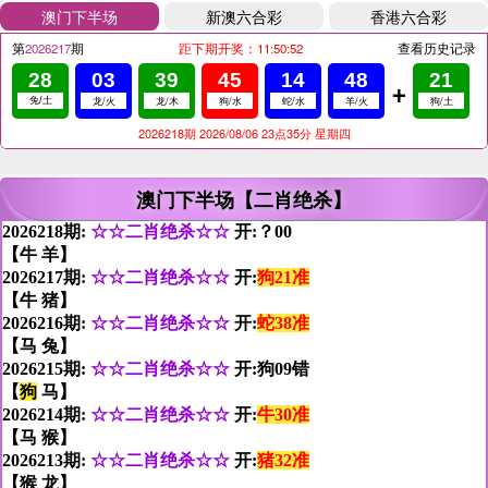
澳门下半场【二肖绝杀】
2026218期:
☆☆二肖绝杀☆☆
开:？00
【牛 羊】
2026217期:
☆☆二肖绝杀☆☆
开:
狗21准
【牛 猪】
2026216期:
☆☆二肖绝杀☆☆
开:
蛇38准
【马 兔】
2026215期:
☆☆二肖绝杀☆☆
开:狗09错
【
狗
马】
2026214期:
☆☆二肖绝杀☆☆
开:
牛30准
【马 猴】
2026213期:
☆☆二肖绝杀☆☆
开:
猪32准
【猴 龙】