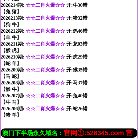
2026214期:
☆☆二肖火爆☆☆
开:牛30错
【兔 猪】
2026213期:
☆☆二肖火爆☆☆
开:猪32错
【狗 牛】
2026212期:
☆☆二肖火爆☆☆
开:鸡46错
【羊 牛】
2026211期:
☆☆二肖火爆☆☆
开:龙03错
【猴 虎】
2026210期:
☆☆二肖火爆☆☆
开:虎29错
【蛇 羊】
2026209期:
☆☆二肖火爆☆☆
开:猴35错
【马 蛇】
2026208期:
☆☆二肖火爆☆☆
开:马37错
【猴 牛】
2026207期:
☆☆二肖火爆☆☆
开:兔40错
【牛 马】
2026206期:
☆☆二肖火爆☆☆
开:蛇26错
【猪 羊】
官网①:526345.com 官
澳门下半场永久域名：