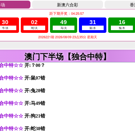
澳门下半场【独合中特】
合中特☆☆
开:？00？
合中特☆☆
开:
鼠07
错
合中特☆☆
开:
兔28
错
合中特☆☆
开:
马49
错
合中特☆☆
开:
狗21
错
合中特☆☆
开:
蛇38
错